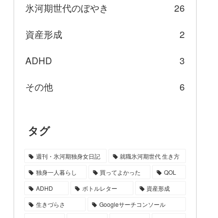
氷河期世代のぼやき
26
資産形成
2
ADHD
3
その他
6
タグ
週刊・氷河期独身女日記
就職氷河期世代 生き方
独身一人暮らし
買ってよかった
QOL
ADHD
ボトルレター
資産形成
生きづらさ
Googleサーチコンソール