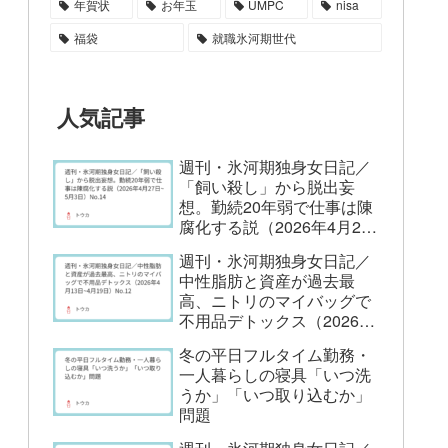
年賀状
お年玉
UMPC
nisa
福袋
就職氷河期世代
人気記事
週刊・氷河期独身女日記／
「飼い殺し」から脱出妄
想。勤続20年弱で仕事は陳
腐化する説（2026年4月27
日~5月3日）No.14
週刊・氷河期独身女日記／
中性脂肪と資産が過去最
高、ニトリのマイバッグで
不用品デトックス（2026年
4月13日~4月19日）No.12
冬の平日フルタイム勤務・
一人暮らしの寝具「いつ洗
うか」「いつ取り込むか」
問題