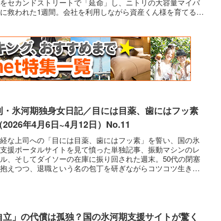
品をセカンドストリートで「延命」し、ニトリの大容量マイバ
に救われた1週間。会社を利用しながら資産くん様を育てるア
フィフ就職氷河期世代のリアルな日常。
刊・氷河期独身女日記／目には目薬、歯にはフッ素
2026年4月6日~4月12日）No.11
神経な上司への「目には目薬、歯にはフッ素」を誓い、国の氷
期支援ポータルサイトを見て憤った単独記事、振動マシンのレ
ル、そしてダイソーの在庫に振り回された週末。50代の閉塞
を抱えつつ、退職という名の包丁を研ぎながらコツコツ生きる
河期独身女の日記。
自立」の代償は孤独？国の氷河期支援サイトが驚く