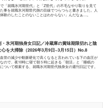
Sで「就職氷河期世代」と「Z世代」の不毛なやり取りを見て
った事を就職氷河期世代側の目線でつらつらと書きました。人
「体験のしたことのないことはわからない」んだなぁ…。
刊・氷河期独身女日記／冷蔵庫の賞味期限切れと陰
心を大掃除（2026年3月9日~3月15日）No.8
細血管の減少や動脈硬化で高くなると言われている下の血圧が
なので、夜10時に寝て朝５時に起きる「朝活」と「睡眠の
」について模索する、就職氷河期世代独身女の週刊日記です。