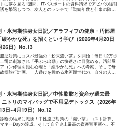
トに夢を見る1週間。ITパスポートの資料請求でアビバの強引
勧誘を撃退しつつ、友人とのランチで「勤続年数と仕事の陳腐
」について深く考えた、アラフィフ就職氷河期世代女のリアル
転職妄想。
刊・氷河期独身女日記／アラフィフの健康・汚部屋
「緩やかな死」を招くという学び（2026年4月20日
月26日）No.13
脂肪対策にコスパ最強の「粉末濃い茶」を開始！毎日1.2万歩
く上司に刺激され「手ぶら出勤」の快適さに目覚める。汚部屋
エアコン修理を拒む心理と「緩やかな死」への考察、そして母
の故郷旅行計画。一人遊びを極める氷河期世代の、自分の人生
寧にメンテナンスする1週間。
刊・氷河期独身女日記／中性脂肪と資産が過去最
、ニトリのマイバッグで不用品デトックス（2026年
13日~4月19日）No.12
康診断の結果に戦慄！中性脂肪対策の「濃い茶」コスト計算、
マネーDayの達成、そして自分史上最高の資産額更新へ。不