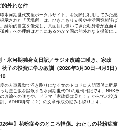
ど的外れな件
就職氷河期世代支援ポータルサイト」を実際に利用してみた感
。提示された「居場所」は、ひきこもり支援や生活困窮相談ば
り。経済的自立を優先し、真面目に働いてきた独身者が直面す
「孤独」への理解はどこにあるのか？国の的外れな支援策に、
河期世代の当事者が物申します。
刊・氷河期独身女日記／ラジオ改編に嘆き、家政
・秋子の投資に学ぶ教訓（2026年3月30日~4月5日）
10
年度の人事異動で浮き彫りになる女のドロドロ人間関係に辟易
っち昼ご飯を謳歌する氷河期世代OLの週刊日記です。NHKラ
オの改編への嘆きや、ドラマ『家政婦は見た！』から学ぶ投資
訓、ADHD特有（？）の文章作成の悩みも綴ります。
2026年】花粉症今のところ軽傷。わたしの花粉症奮