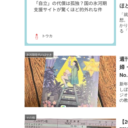
ほ
「
想
か
る
氷
氷河期世代のぼやき
週
婦
No.
新
しぼ
ジ
の教
その他
【