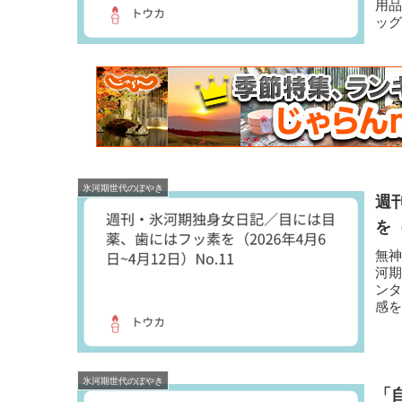
用
ッグ
ラ
氷河期世代のぼやき
週
を（
無
河
ンタ
感
氷
氷河期世代のぼやき
「