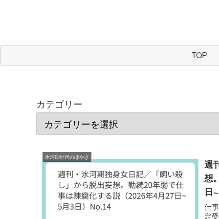
TOP
カテゴリー
氷河期世代のぼやき
週
想
日~
仕
定受