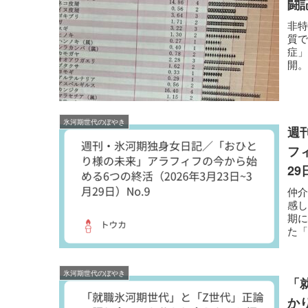
闘記
非特
質で
症
開
ど
氷河期世代のぼやき
週
フ
29
仲
感し
期
た「
氷河期世代のぼやき
「
か