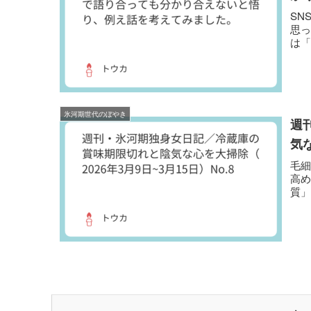
SN
思
は
氷河期世代のぼやき
週
気な
毛
高め
質