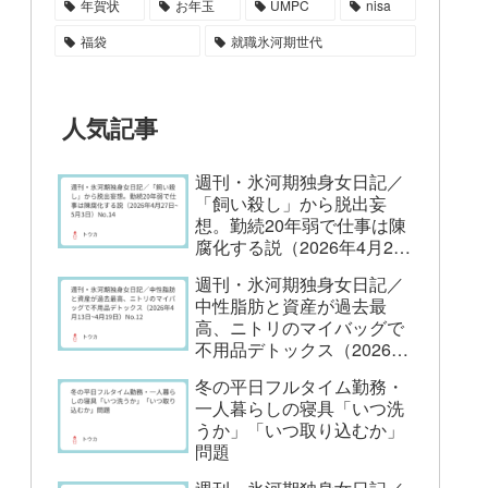
年賀状
お年玉
UMPC
nisa
福袋
就職氷河期世代
人気記事
週刊・氷河期独身女日記／
「飼い殺し」から脱出妄
想。勤続20年弱で仕事は陳
腐化する説（2026年4月27
日~5月3日）No.14
週刊・氷河期独身女日記／
中性脂肪と資産が過去最
高、ニトリのマイバッグで
不用品デトックス（2026年
4月13日~4月19日）No.12
冬の平日フルタイム勤務・
一人暮らしの寝具「いつ洗
うか」「いつ取り込むか」
問題