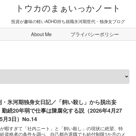
トウカのまぁいっかノート
投資が趣味の軽いADHD持ち就職氷河期世代・独身女ブログ
About Me
プライバシーポリシー
刊・氷河期独身女日記／「飼い殺し」から脱出妄
。勤続20年弱で仕事は陳腐化する説（2026年4月27
5月3日）No.14
事が暇すぎて「社内ニート」と「飼い殺し」の現状に絶望。特
給資格者の条件を調べ、自己都合退職でも給付制限1か月のメ