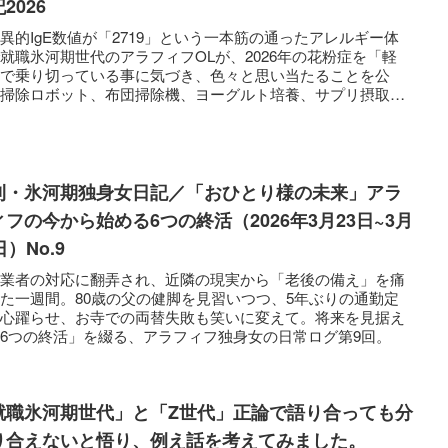
2026
異的IgE数値が「2719」という一本筋の通ったアレルギー体
就職氷河期世代のアラフィフOLが、2026年の花粉症を「軽
」で乗り切っている事に気づき、色々と思い当たることを公
。掃除ロボット、布団掃除機、ヨーグルト培養、サプリ摂取な
、奮闘記とエビデンス（検査画像）を交えて紹介します。
刊・氷河期独身女日記／「おひとり様の未来」アラ
ィフの今から始める6つの終活（2026年3月23日~3月
日）No.9
介業者の対応に翻弄され、近隣の現実から「老後の備え」を痛
た一週間。80歳の父の健脚を見習いつつ、5年ぶりの通勤定
に心躍らせ、お寺での両替失敗も笑いに変えて。将来を見据え
6つの終活」を綴る、アラフィフ独身女の日常ログ第9回。
就職氷河期世代」と「Z世代」正論で語り合っても分
り合えないと悟り、例え話を考えてみました。