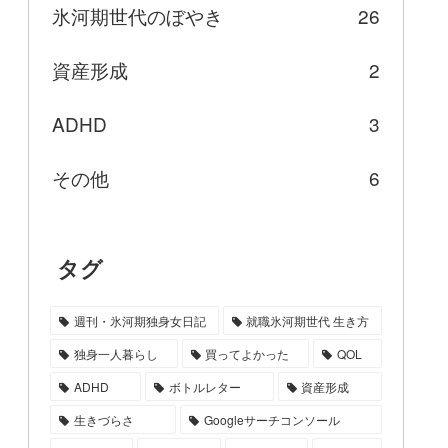
氷河期世代のぼやき
26
資産形成
2
ADHD
3
その他
6
タグ
週刊・氷河期独身女日記
就職氷河期世代 生き方
独身一人暮らし
買ってよかった
QOL
ADHD
ボトルレター
資産形成
生きづらさ
Googleサーチコンソール