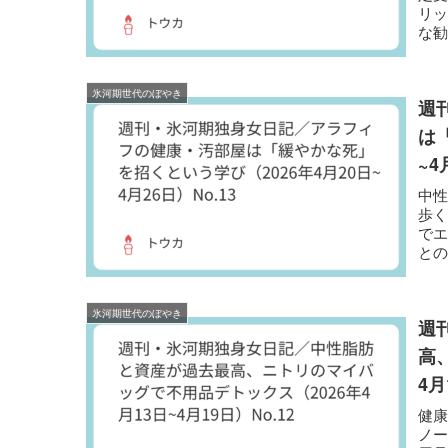
リッ
な
化
な
氷河期世代のぼやき
週
は
~4
中性
歩
で
と
を丁
氷河期世代のぼやき
週
高
4月
健
ノー