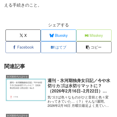
える手続きのこと。
シェアする
X
Bluesky
Misskey
Facebook
はてブ
コピー
関連記事
氷河期世代のぼやき
週刊・氷河期独身女日記／今や水
切りカゴは水切りマットに？
（2026年2月16日~2月22日）
No.5
気づけば色々なものがひと昔前と色々変
わってきていた…（？）そんな1週間。
2026年2月16日 月曜日最近よく見ている
ミニマリストユーチューバーさんが洗っ
た食器を「水切りマット」に干していた
氷河期世代のぼやき