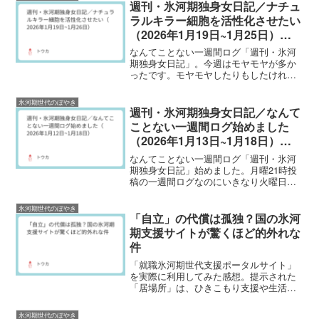
のでマネしてみたところ、調理スペース
週刊・氷河期独身女日記／ナチュ
が片付いていない...
ラルキラー細胞を活性化させたい
（2026年1月19日~1月25日）
No.2
なんてことない一週間ログ「週刊・氷河
期独身女日記」。今週はモヤモヤが多か
ったです。モヤモヤしたりもしたけれ
ど、私は元気です。2026年1月19日 月
曜日同僚とふるさと納税の話になったの
氷河期世代のぼやき
ですが、ふるさと納税は所得税と住民税
週刊・氷河期独身女日記／なんて
が減額される制度でし...
ことない一週間ログ始めました
（2026年1月13日~1月18日）
No.1
なんてことない一週間ログ「週刊・氷河
期独身女日記」始めました。月曜21時投
稿の一週間ログなのにいきなり火曜日ス
タートですみません。まぁいっか。と流
してください。2026年1月13日 火曜日
氷河期世代のぼやき
先日のNHKの「明日が変わるトリセツシ
「自立」の代償は孤独？国の氷河
ョー」のテーマ...
期支援サイトが驚くほど的外れな
件
「就職氷河期世代支援ポータルサイト」
を実際に利用してみた感想。提示された
「居場所」は、ひきこもり支援や生活困
窮相談ばかり。経済的自立を優先し、真
面目に働いてきた独身者が直面する「孤
氷河期世代のぼやき