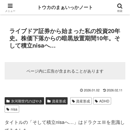
投資が趣味の軽いADHD持ち就職氷河期世代・独身女ブログ
トウカのまぁいっかノート
メニュー
検索
ライブドア証券から始まった私の投資20年
史。株価下落からの暗黒放置期間10年。そ
して積立nisaへ…
ページ内に広告が含まれることがあります
2026.01.02
2026.02.11
氷河期世代のぼやき
資産形成
資産形成
ADHD
nisa
タイトルの「そして積立nisaへ…」はドラクエⅢを意識し