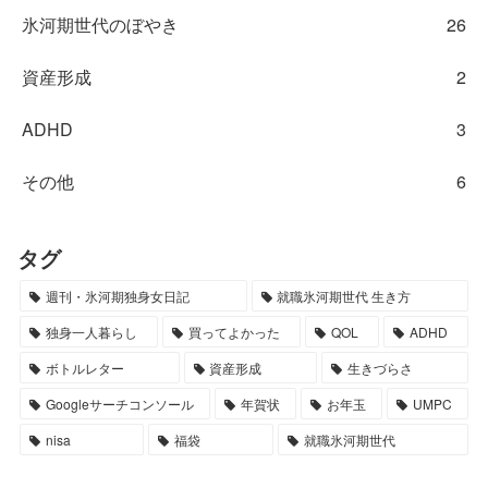
氷河期世代のぼやき
26
資産形成
2
ADHD
3
その他
6
タグ
週刊・氷河期独身女日記
就職氷河期世代 生き方
独身一人暮らし
買ってよかった
QOL
ADHD
ボトルレター
資産形成
生きづらさ
Googleサーチコンソール
年賀状
お年玉
UMPC
nisa
福袋
就職氷河期世代