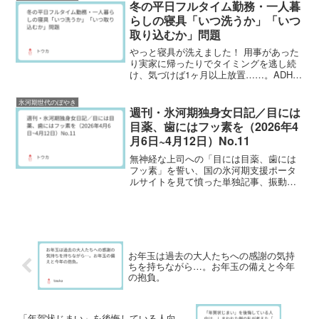
独」への理解はどこにあるのか？国の的
冬の平日フルタイム勤務・一人暮
外れな支援策に、氷河期世代の当事者が
らしの寝具「いつ洗うか」「いつ
物申します。
取り込むか」問題
やっと寝具が洗えました！ 用事があった
り実家に帰ったりでタイミングを逃し続
け、気づけば1ヶ月以上放置……。ADHD
特有の「先延ばし癖」と「工程の多さへ
の苦手意識」。これにフルタイム勤務の
氷河期世代のぼやき
疲労が重なると、寝具の洗濯はもはやラ
週刊・氷河期独身女日記／目には
スボス級の難易度に...
目薬、歯にはフッ素を（2026年4
月6日~4月12日）No.11
無神経な上司への「目には目薬、歯には
フッ素」を誓い、国の氷河期支援ポータ
ルサイトを見て憤った単独記事、振動マ
シンのレンタル、そしてダイソーの在庫
に振り回された週末。50代の閉塞感を抱
えつつ、退職という名の包丁を研ぎなが
らコツコツ生きる氷河期独身女の日記。
お年玉は過去の大人たちへの感謝の気持
ちを持ちながら…。お年玉の備えと今年
の抱負。
「年賀状じまい」を後悔している人向